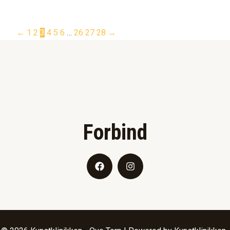
←
1
2
3
4
5
6
…
26
27
28
→
Forbind