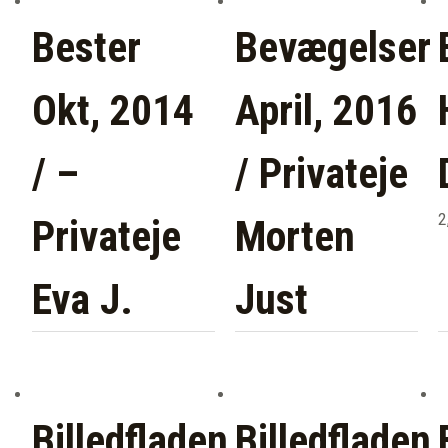
Bester
Bevægelser
Okt, 2014
April, 2016
/ –
/ Privateje
2
Privateje
Morten
Eva J.
Just
Billedfladen
Billedfladen