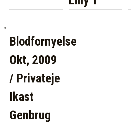
Lilly T
Blodfornyelse
Okt, 2009
/ Privateje
Ikast
Genbrug