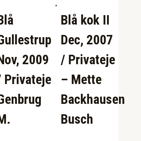
Blå
Blå kok II
Gullestrup
Dec, 2007
Nov, 2009
/ Privateje
/ Privateje
– Mette
Genbrug
Backhausen
M.
Busch