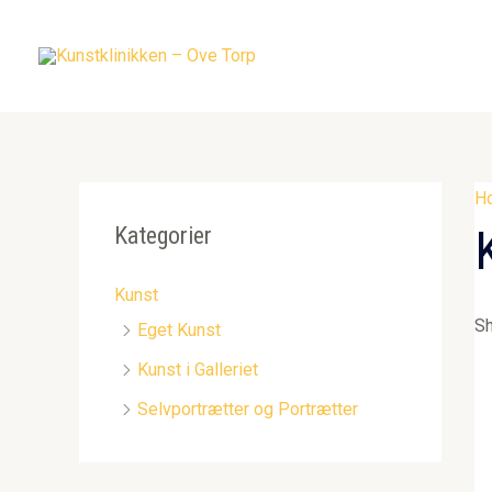
Gå
til
indholdet
H
Kategorier
Kunst
Sh
Eget Kunst
Kunst i Galleriet
Selvportrætter og Portrætter