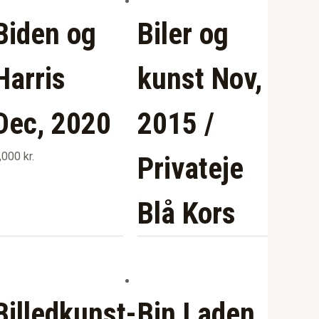
Biden og
Biler og
Harris
kunst Nov,
Dec, 2020
2015 /
,000
kr.
Privateje
Blå Kors
Billedkunst-
Bin Laden