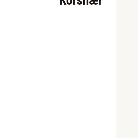
Korshær