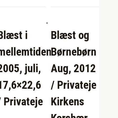
Blæst i
Blæst og
mellemtiden
Børnebørn
2005, juli,
Aug, 2012
17,6×22,6
/ Privateje
/ Privateje
Kirkens