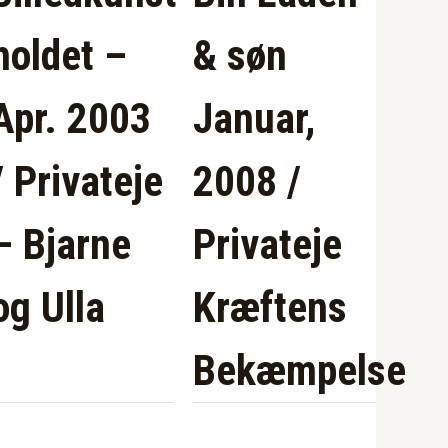
holdet –
& søn
Apr. 2003
Januar,
/ Privateje
2008 /
– Bjarne
Privateje
og Ulla
Kræftens
Bekæmpelse