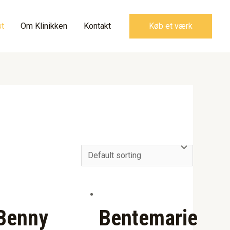
t
Om Klinikken
Kontakt
Køb et værk
Benny
Bentemarie