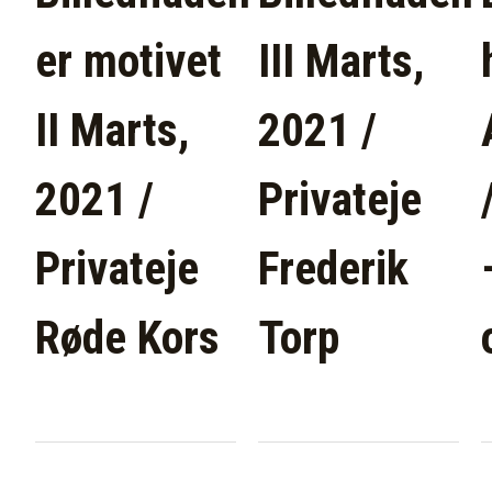
er motivet
III Marts,
II Marts,
2021 /
2021 /
Privateje
Privateje
Frederik
Røde Kors
Torp