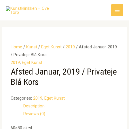
Gå
til
Main
indholdet
Men
Home
/
Kunst
/
Eget Kunst
/
2019
/ Afsted Januar, 2019
/ Privateje Blå Kors
2019
,
Eget Kunst
Afsted Januar, 2019 / Privateje
Blå Kors
Categories:
2019
,
Eget Kunst
Description
Reviews (0)
60×80 akryl