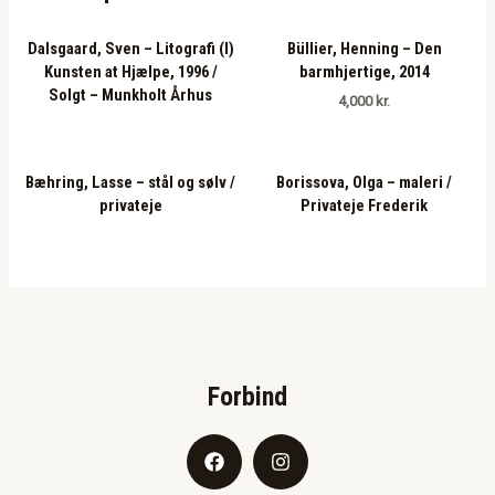
Dalsgaard, Sven – Litografi (I)
Büllier, Henning – Den
Kunsten at Hjælpe, 1996 /
barmhjertige, 2014
Solgt – Munkholt Århus
4,000
kr.
Bæhring, Lasse – stål og sølv /
Borissova, Olga – maleri /
privateje
Privateje Frederik
Forbind