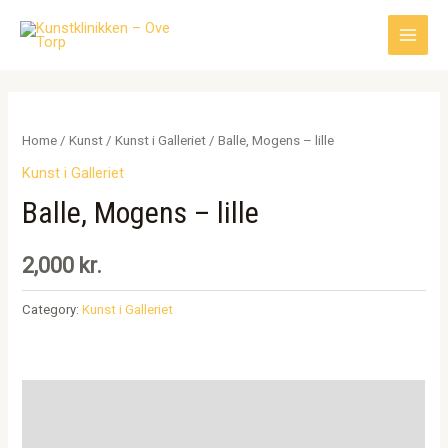
Gå
til
Main
indholdet
Men
Home
/
Kunst
/
Kunst i Galleriet
/ Balle, Mogens – lille
Kunst i Galleriet
Balle, Mogens – lille
2,000
kr.
Category:
Kunst i Galleriet
Description
Reviews (0)