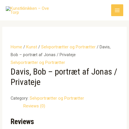
Gå
til
Main
indholdet
Men
Home
/
Kunst
/
Selvportrætter og Portrætter
/ Davis,
Bob – portræt af Jonas / Privateje
Selvportrætter og Portrætter
Davis, Bob – portræt af Jonas /
Privateje
Category:
Selvportrætter og Portrætter
Reviews (0)
Reviews