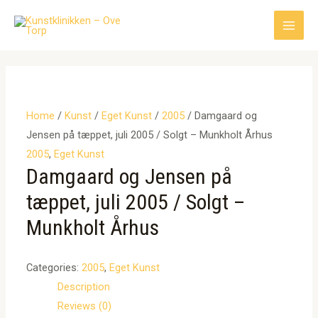
Gå
til
Main
indholdet
Men
Home
/
Kunst
/
Eget Kunst
/
2005
/ Damgaard og
Jensen på tæppet, juli 2005 / Solgt – Munkholt Århus
2005
,
Eget Kunst
Damgaard og Jensen på
tæppet, juli 2005 / Solgt –
Munkholt Århus
Categories:
2005
,
Eget Kunst
Description
Reviews (0)