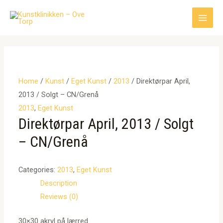
Gå
til
Main
indholdet
Men
Home
/
Kunst
/
Eget Kunst
/
2013
/ Direktørpar April,
2013 / Solgt – CN/Grenå
2013
,
Eget Kunst
Direktørpar April, 2013 / Solgt
– CN/Grenå
Categories:
2013
,
Eget Kunst
Description
Reviews (0)
30×30 akryl på lærred