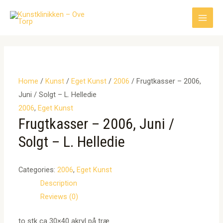
Gå
til
Main
indholdet
Men
Home
/
Kunst
/
Eget Kunst
/
2006
/ Frugtkasser – 2006,
Juni / Solgt – L. Helledie
2006
,
Eget Kunst
Frugtkasser – 2006, Juni /
Solgt – L. Helledie
Categories:
2006
,
Eget Kunst
Description
Reviews (0)
to stk ca 30×40 akryl på træ