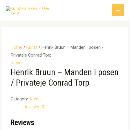
Gå
til
Main
indholdet
Men
Home
/
Kunst
/ Henrik Bruun – Manden i posen /
Privateje Conrad Torp
Kunst
Henrik Bruun – Manden i posen
/ Privateje Conrad Torp
Category:
Kunst
Reviews (0)
Reviews