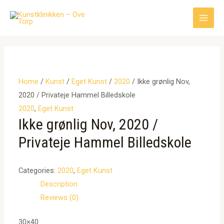
Gå
til
Main
indholdet
Men
Home
/
Kunst
/
Eget Kunst
/
2020
/ Ikke grønlig Nov,
2020 / Privateje Hammel Billedskole
2020
,
Eget Kunst
Ikke grønlig Nov, 2020 /
Privateje Hammel Billedskole
Categories:
2020
,
Eget Kunst
Description
Reviews (0)
30×40