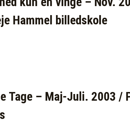
med kun én vinge – Nov. 20
eje Hammel billedskole
e Tage – Maj-Juli. 2003 / P
s