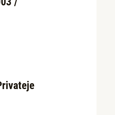
03 /
rivateje