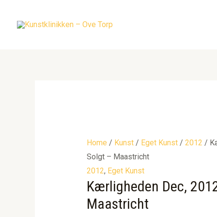
Gå
til
indholdet
Home
/
Kunst
/
Eget Kunst
/
2012
/ K
Solgt – Maastricht
2012
,
Eget Kunst
Kærligheden Dec, 2012
Maastricht