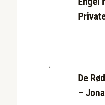
Engel 
Privat
De Rød
– Jona