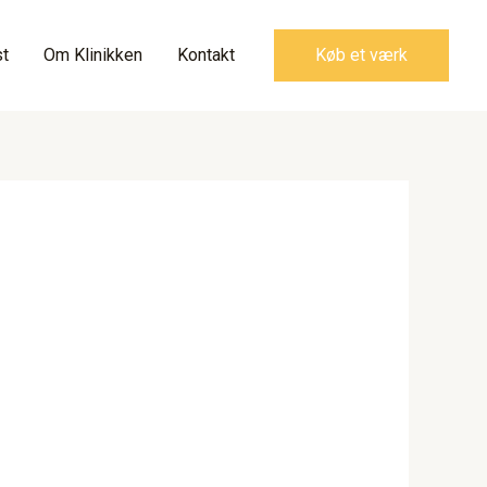
t
Om Klinikken
Kontakt
Køb et værk