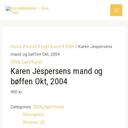
Gå
til
Main
indholdet
Men
Home
/
Kunst
/
Eget Kunst
/
2004
/ Karen Jespersens
mand og bøffen Okt, 2004
2004
,
Eget Kunst
Karen Jespersens mand og
bøffen Okt, 2004
900
kr.
Categories:
2004
,
Eget Kunst
Description
Reviews (0)