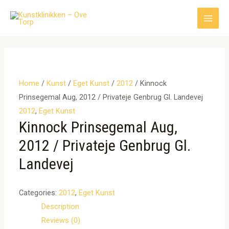
Gå
til
Main
indholdet
Men
Home
/
Kunst
/
Eget Kunst
/
2012
/ Kinnock
Prinsegemal Aug, 2012 / Privateje Genbrug Gl. Landevej
2012
,
Eget Kunst
Kinnock Prinsegemal Aug,
2012 / Privateje Genbrug Gl.
Landevej
Categories:
2012
,
Eget Kunst
Description
Reviews (0)