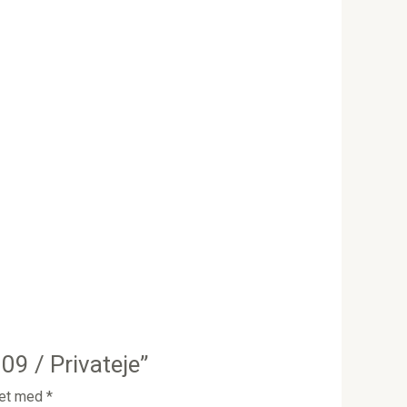
09 / Privateje”
ret med
*