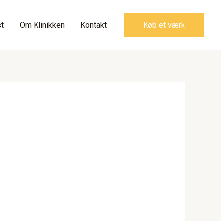
t
Om Klinikken
Kontakt
Køb et værk