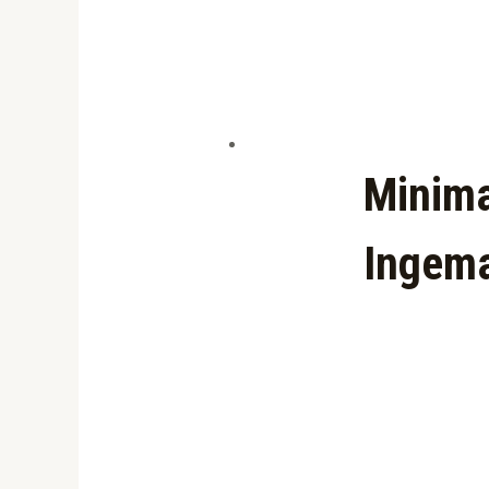
Minima
Ingema