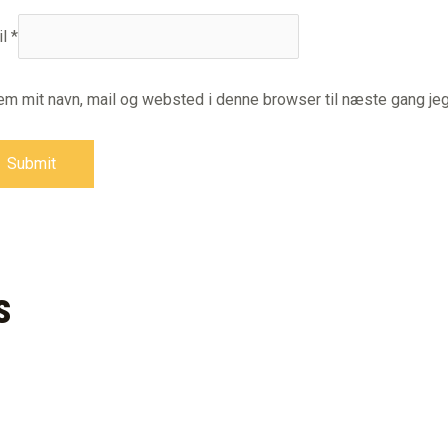
il
*
em mit navn, mail og websted i denne browser til næste gang je
s