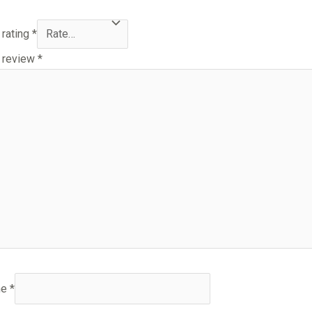
 rating
*
 review
*
me
*