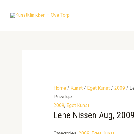
Gå
til
indholdet
Home
/
Kunst
/
Eget Kunst
/
2009
/ Le
Privateje
2009
,
Eget Kunst
Lene Nissen Aug, 2009 
Categories:
2009
,
Eget Kunst