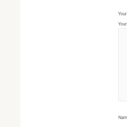
Your
Your
Na