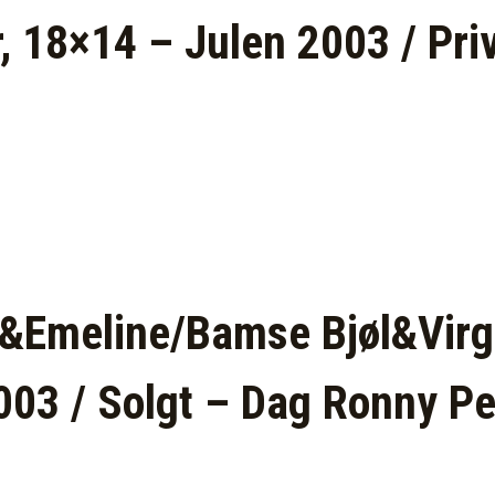
r, 18×14 – Julen 2003 / Pri
Emeline/Bamse Bjøl&Virgi
003 / Solgt – Dag Ronny Pe