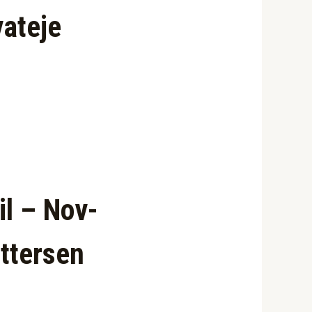
vateje
l – Nov-
ttersen