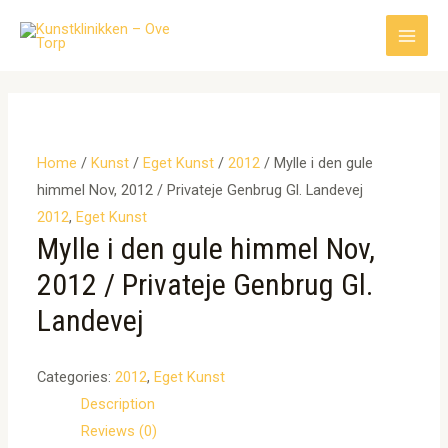
Gå
til
Main
indholdet
Men
Home
/
Kunst
/
Eget Kunst
/
2012
/ Mylle i den gule
himmel Nov, 2012 / Privateje Genbrug Gl. Landevej
2012
,
Eget Kunst
Mylle i den gule himmel Nov,
2012 / Privateje Genbrug Gl.
Landevej
Categories:
2012
,
Eget Kunst
Description
Reviews (0)