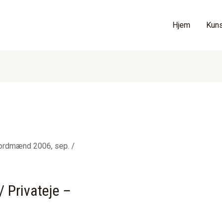
Hjem
Kuns
ordmænd 2006, sep. /
 Privateje –