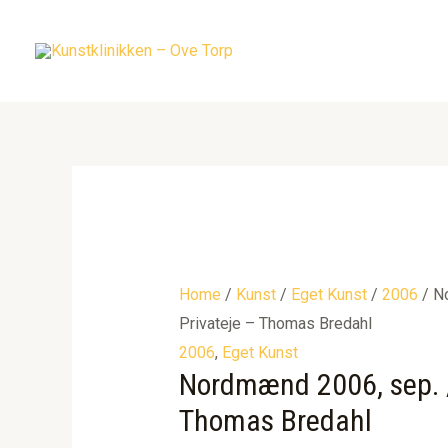
Gå
til
indholdet
Home
/
Kunst
/
Eget Kunst
/
2006
/ N
Privateje – Thomas Bredahl
2006
,
Eget Kunst
Nordmænd 2006, sep. /
Thomas Bredahl