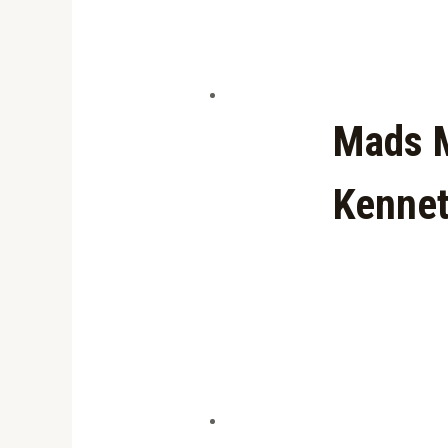
Mads M
Kenne