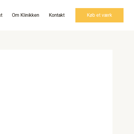
t
Om Klinikken
Kontakt
Køb et værk