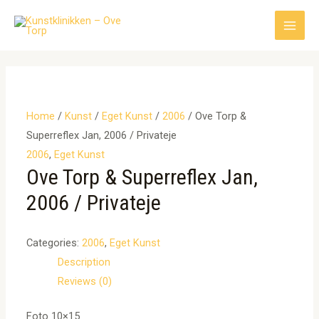
Gå
til
Main
indholdet
Men
Home
/
Kunst
/
Eget Kunst
/
2006
/ Ove Torp &
Superreflex Jan, 2006 / Privateje
2006
,
Eget Kunst
Ove Torp & Superreflex Jan,
2006 / Privateje
Categories:
2006
,
Eget Kunst
Description
Reviews (0)
Foto 10×15