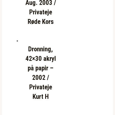
Aug. 2003 /
Privateje
Røde Kors
Dronning,
42×30 akryl
på papir –
2002 /
Privateje
Kurt H