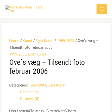
Gå
til
Main
indholdet
Men
Home
/
Kunst
/
Eget Kunst
/
1999-2003
/ Ove`s væg –
Tilsendt foto februar 2006
1999-2003
,
Eget Kunst
Ove`s væg – Tilsendt foto
februar 2006
Categories:
1999-2003
,
Eget Kunst
Description
Reviews (0)
Hos Larsen&Tolstrup i Birgittelyst/Viborg