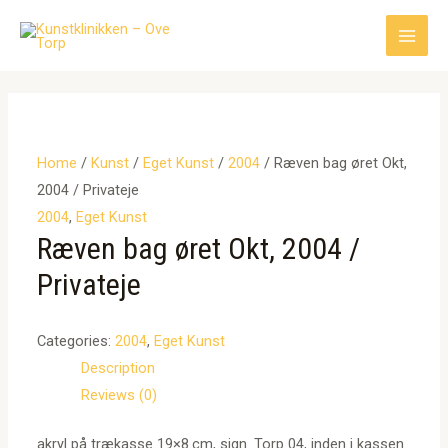
Gå
til
Main
indholdet
Men
Home
/
Kunst
/
Eget Kunst
/
2004
/ Ræven bag øret Okt,
2004 / Privateje
2004
,
Eget Kunst
Ræven bag øret Okt, 2004 /
Privateje
Categories:
2004
,
Eget Kunst
Description
Reviews (0)
akryl på trækasse 19×8.cm, sign. Torp 04, inden i kassen