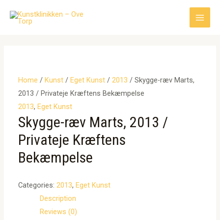
Gå
til
Main
indholdet
Men
Home
/
Kunst
/
Eget Kunst
/
2013
/ Skygge-ræv Marts,
2013 / Privateje Kræftens Bekæmpelse
2013
,
Eget Kunst
Skygge-ræv Marts, 2013 /
Privateje Kræftens
Bekæmpelse
Categories:
2013
,
Eget Kunst
Description
Reviews (0)