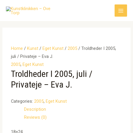
Gå
til
Main
indholdet
Men
Home
/
Kunst
/
Eget Kunst
/
2005
/ Troldheder I 2005,
juli / Privateje – Eva J.
2005
,
Eget Kunst
Troldheder I 2005, juli /
Privateje – Eva J.
Categories:
2005
,
Eget Kunst
Description
Reviews (0)
18×24