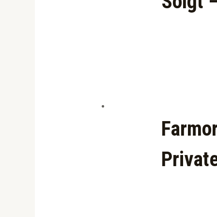
Solgt 
Farmor
Privat