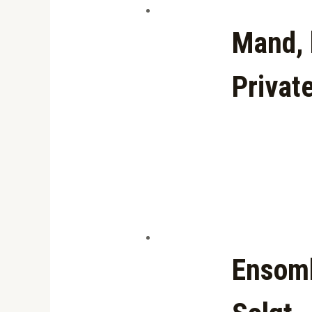
Mand, 
Privat
Ensomh