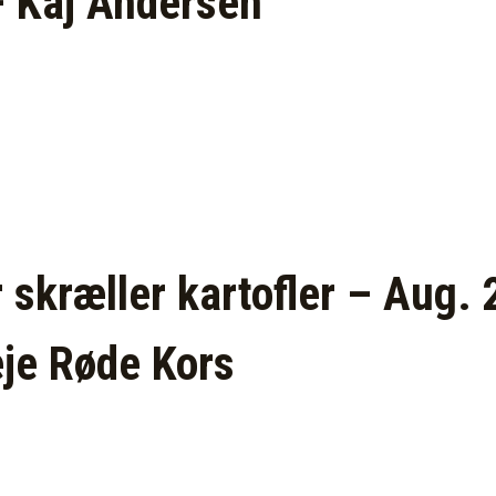
– Kaj Andersen
 skræller kartofler – Aug. 
eje Røde Kors