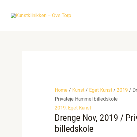
Gå
til
indholdet
Home
/
Kunst
/
Eget Kunst
/
2019
/ Dr
Privateje Hammel billedskole
2019
,
Eget Kunst
Drenge Nov, 2019 / Pr
billedskole