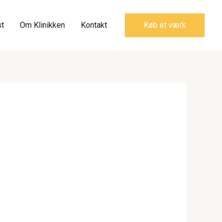
t
Om Klinikken
Kontakt
Køb et værk