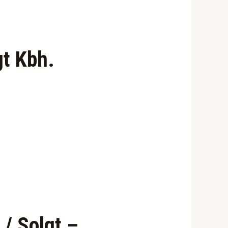
gt Kbh.
/ Solgt –