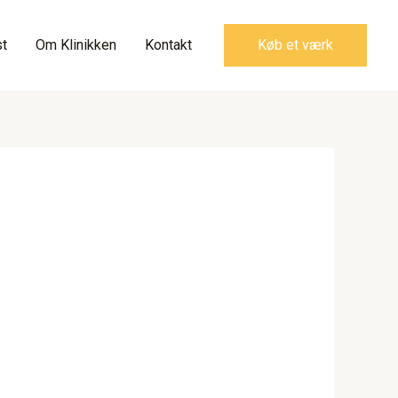
t
Om Klinikken
Kontakt
Køb et værk