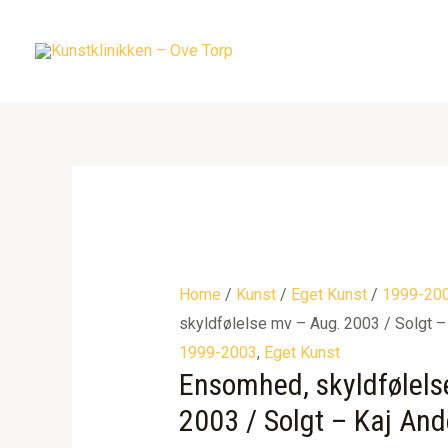
Gå
til
indholdet
Home
/
Kunst
/
Eget Kunst
/
1999-20
skyldfølelse mv – Aug. 2003 / Solgt –
1999-2003
,
Eget Kunst
Ensomhed, skyldfølels
2003 / Solgt – Kaj An