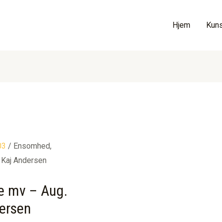
Hjem
Kuns
03
/ Ensomhed,
 Kaj Andersen
e mv – Aug.
dersen