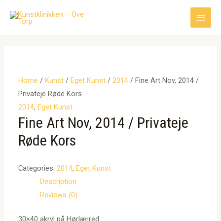
Gå
til
Main
indholdet
Men
Home
/
Kunst
/
Eget Kunst
/
2014
/ Fine Art Nov, 2014 /
Privateje Røde Kors
2014
,
Eget Kunst
Fine Art Nov, 2014 / Privateje
Røde Kors
Categories:
2014
,
Eget Kunst
Description
Reviews (0)
30×40 akryl på Hørlærred