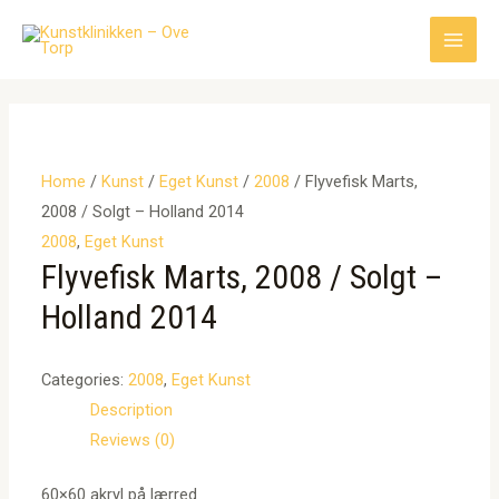
Gå
til
Main
indholdet
Men
Home
/
Kunst
/
Eget Kunst
/
2008
/ Flyvefisk Marts,
2008 / Solgt – Holland 2014
2008
,
Eget Kunst
Flyvefisk Marts, 2008 / Solgt –
Holland 2014
Categories:
2008
,
Eget Kunst
Description
Reviews (0)
60×60 akryl på lærred