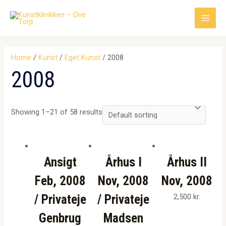
Gå
til
Main
indholdet
Men
Home
/
Kunst
/
Eget Kunst
/ 2008
2008
Showing 1–21 of 58 results
Ansigt
Århus I
Århus II
Feb, 2008
Nov, 2008
Nov, 2008
/ Privateje
/ Privateje
2,500
kr.
Genbrug
Madsen