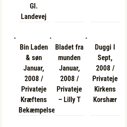
Gl.
Landevej
Bin Laden
Bladet fra
Duggi I
& søn
munden
Sept,
Januar,
Januar,
2008 /
2008 /
2008 /
Privateje
Privateje
Privateje
Kirkens
Kræftens
– Lilly T
Korshær
Bekæmpelse