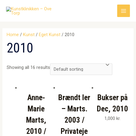
Gå
til
Main
indholdet
Men
Home
/
Kunst
/
Eget Kunst
/ 2010
2010
Showing all 16 results
Anne-
Brændt ler
Bukser på
Marie
– Marts.
Dec, 2010
Marts,
2003 /
1,000
kr.
2010 /
Privateje