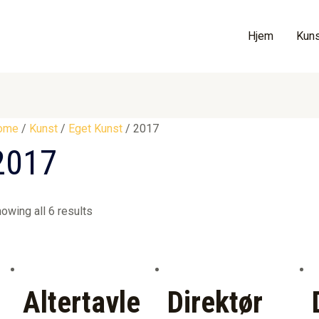
Hjem
Kuns
ome
/
Kunst
/
Eget Kunst
/ 2017
2017
owing all 6 results
Altertavle
Direktør