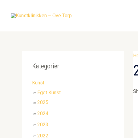
Gå
til
indholdet
H
Kategorier
Kunst
Sh
Eget Kunst
2025
2024
2023
2022