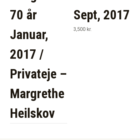
70 år
Sept, 2017
3,500
kr.
Januar,
2017 /
Privateje –
Margrethe
Heilskov