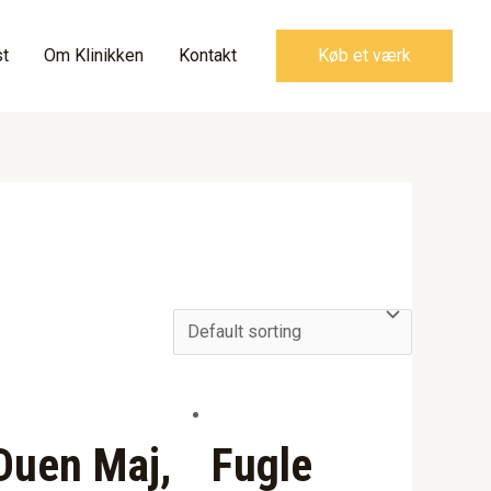
t
Om Klinikken
Kontakt
Køb et værk
Duen Maj,
Fugle