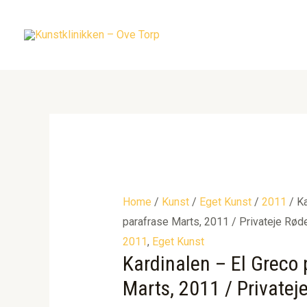
Gå
til
indholdet
Home
/
Kunst
/
Eget Kunst
/
2011
/ Ka
parafrase Marts, 2011 / Privateje Rød
2011
,
Eget Kunst
Kardinalen – El Greco 
Marts, 2011 / Privatej