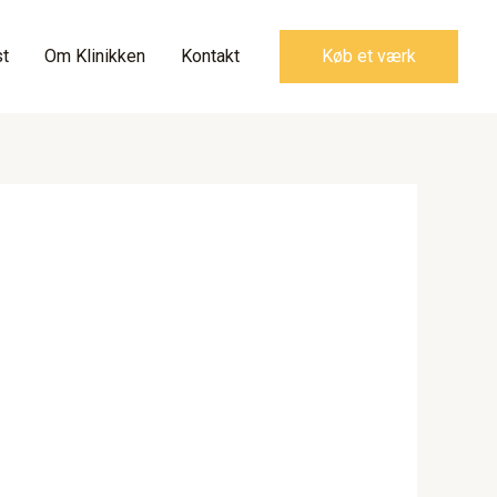
t
Om Klinikken
Kontakt
Køb et værk