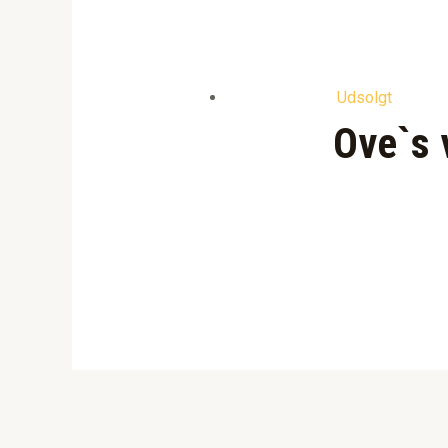
Udsolgt
Ove`s 