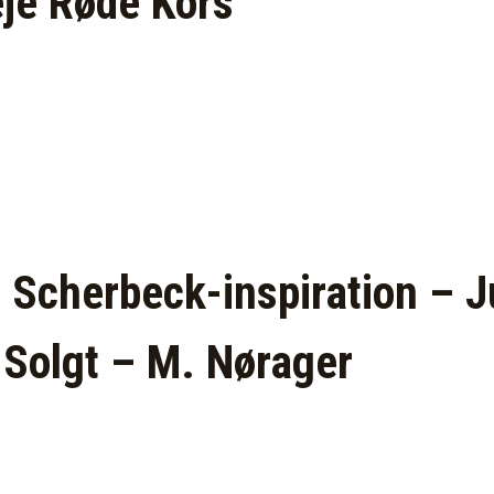
eje Røde Kors
 Scherbeck-inspiration – J
 Solgt – M. Nørager