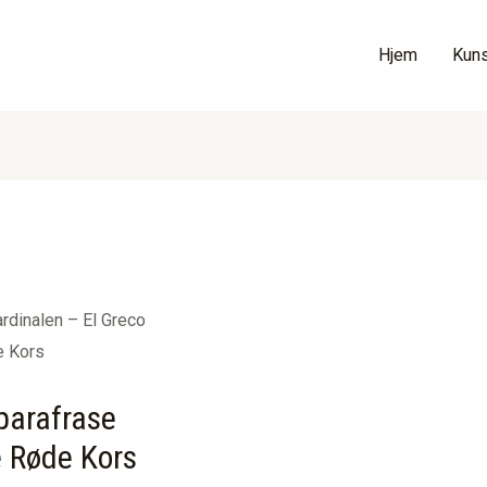
Hjem
Kuns
rdinalen – El Greco
e Kors
parafrase
e Røde Kors