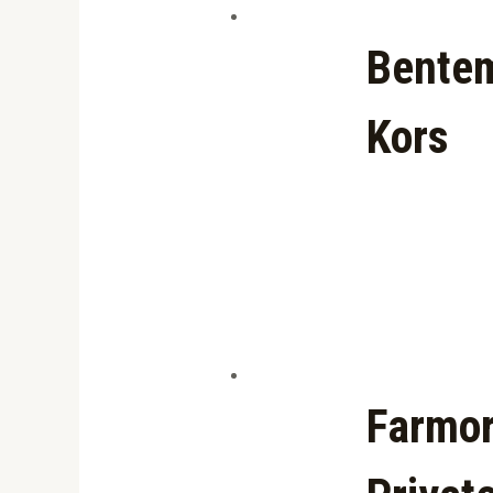
Bentem
Kors
Farmor