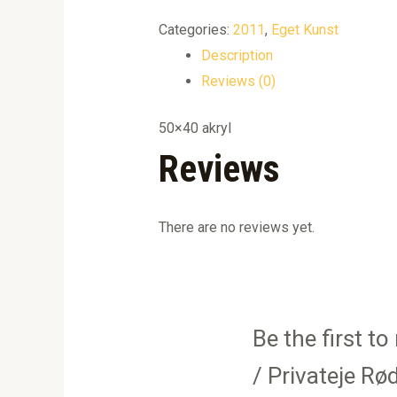
Categories:
2011
,
Eget Kunst
Description
Reviews (0)
50×40 akryl
Reviews
There are no reviews yet.
Be the first t
/ Privateje Rø