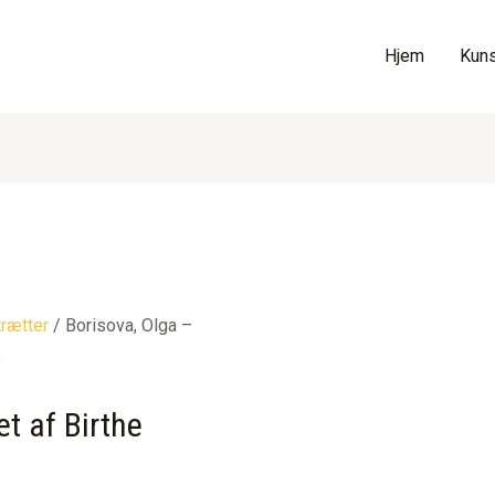
Hjem
Kuns
trætter
/ Borisova, Olga –
8
t af Birthe