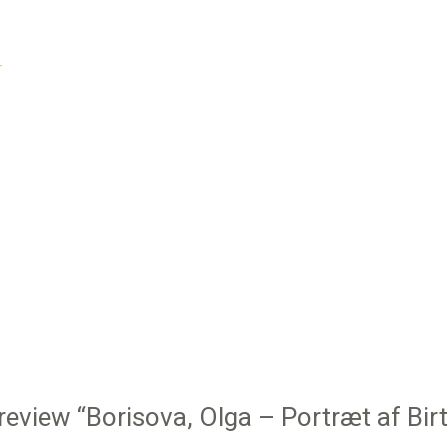
r
o review “Borisova, Olga – Portræt af Bi