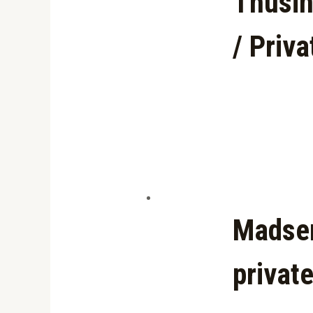
Thusin
/ Priva
Madsen
private