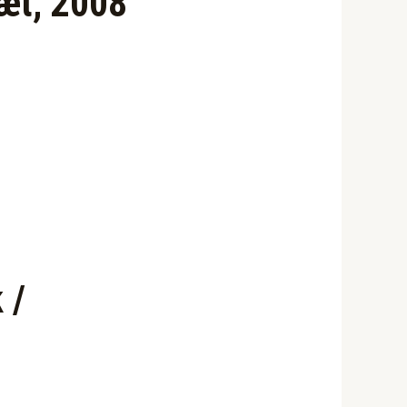
æt, 2008
 /