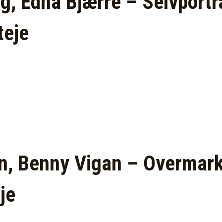
g, Edna Bjærre – Selvportr
teje
, Benny Vigan – Overmark
je