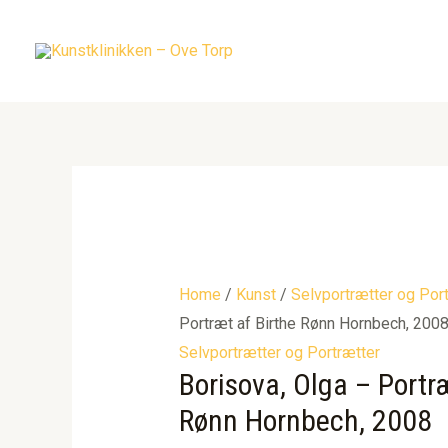
Gå
til
indholdet
Home
/
Kunst
/
Selvportrætter og Por
Portræt af Birthe Rønn Hornbech, 200
Selvportrætter og Portrætter
Borisova, Olga – Portræ
Rønn Hornbech, 2008