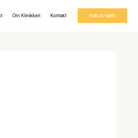
t
Om Klinikken
Kontakt
Køb et værk