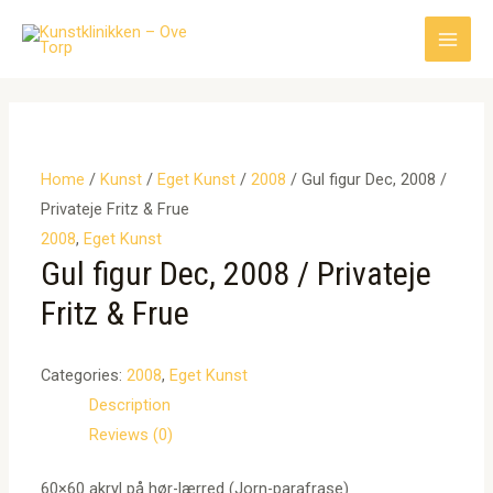
Gå
til
Main
indholdet
Men
Home
/
Kunst
/
Eget Kunst
/
2008
/ Gul figur Dec, 2008 /
Privateje Fritz & Frue
2008
,
Eget Kunst
Gul figur Dec, 2008 / Privateje
Fritz & Frue
Categories:
2008
,
Eget Kunst
Description
Reviews (0)
60×60 akryl på hør-lærred (Jorn-parafrase)